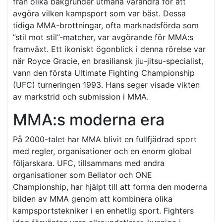
från olika bakgrunder utmana varandra för att
avgöra vilken kampsport som var bäst. Dessa
tidiga MMA-brottningar, ofta marknadsförda som
”stil mot stil”-matcher, var avgörande för MMA:s
framväxt. Ett ikoniskt ögonblick i denna rörelse var
när Royce Gracie, en brasiliansk jiu-jitsu-specialist,
vann den första Ultimate Fighting Championship
(UFC) turneringen 1993. Hans seger visade vikten
av markstrid och submission i MMA.
MMA:s moderna era
På 2000-talet har MMA blivit en fullfjädrad sport
med regler, organisationer och en enorm global
följarskara. UFC, tillsammans med andra
organisationer som Bellator och ONE
Championship, har hjälpt till att forma den moderna
bilden av MMA genom att kombinera olika
kampsportstekniker i en enhetlig sport. Fighters