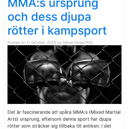
MMA:s ursprung
och dess djupa
rötter i kampsport
Posted on
11 oktober, 2023
by
Haven Howe PhD
Det är fascinerande att spåra MMA:s (Mixed Martial
Arts) ursprung, eftersom denna sport har djupa
rötter som sträcker sig tillbaka till antiken. I det