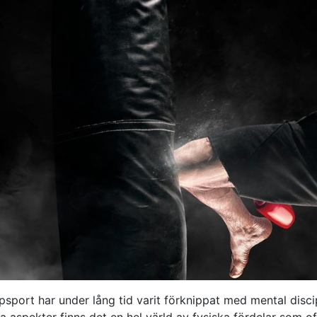
sport har under lång tid varit förknippat med mental disci
a aspekter finns det en hel värld av fysiska fördelar som o