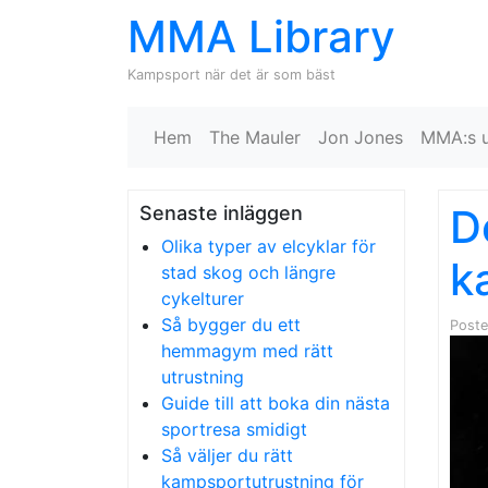
MMA Library
Kampsport när det är som bäst
Hem
The Mauler
Jon Jones
MMA:s u
D
Senaste inläggen
Olika typer av elcyklar för
k
stad skog och längre
cykelturer
Så bygger du ett
Post
hemmagym med rätt
utrustning
Guide till att boka din nästa
sportresa smidigt
Så väljer du rätt
kampsportutrustning för