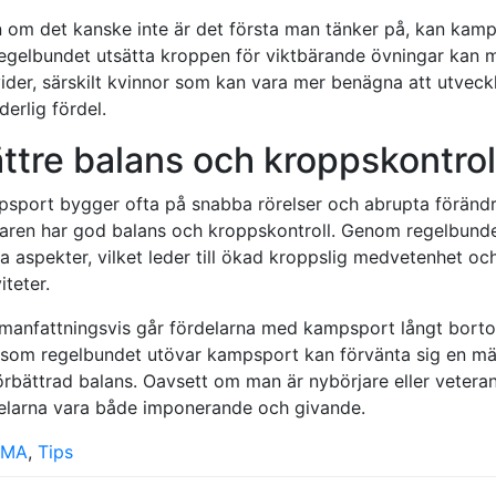
 om det kanske inte är det första man tänker på, kan kam
regelbundet utsätta kroppen för viktbärande övningar kan ma
vider, särskilt kvinnor som kan vara mer benägna att utveck
derlig fördel.
ttre balans och kroppskontrol
sport bygger ofta på snabba rörelser och abrupta förändri
aren har god balans och kroppskontroll. Genom regelbunden
a aspekter, vilket leder till ökad kroppslig medvetenhet oc
iteter.
anfattningsvis går fördelarna med kampsport långt bortom 
som regelbundet utövar kampsport kan förvänta sig en män
 förbättrad balans. Oavsett om man är nybörjare eller veter
elarna vara både imponerande och givande.
MA
,
Tips