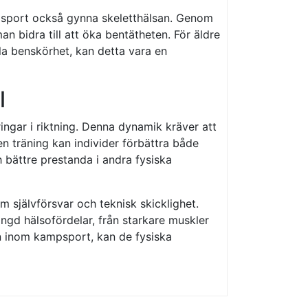
psport också gynna skeletthälsan. Genom
n bidra till att öka bentätheten. För äldre
la benskörhet, kan detta vara en
l
ngar i riktning. Denna dynamik kräver att
 träning kan individer förbättra både
h bättre prestanda i andra fysiska
självförsvar och teknisk skicklighet.
gd hälsofördelar, från starkare muskler
an inom kampsport, kan de fysiska