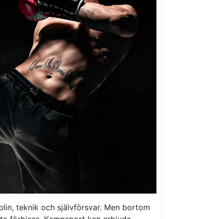
plin, teknik och självförsvar. Men bortom
fta förbises. Kampsport kan erbjuda