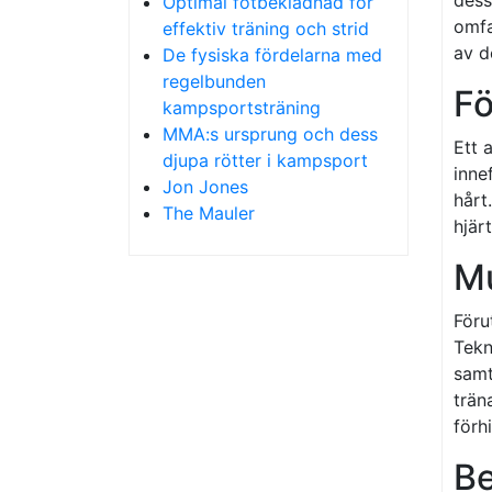
Optimal fotbeklädnad för
omfa
effektiv träning och strid
av d
De fysiska fördelarna med
regelbunden
Fö
kampsportsträning
MMA:s ursprung och dess
Ett 
djupa rötter i kampsport
inne
Jon Jones
hårt
The Mauler
hjär
Mu
Föru
Tekn
samt
trän
förh
Be