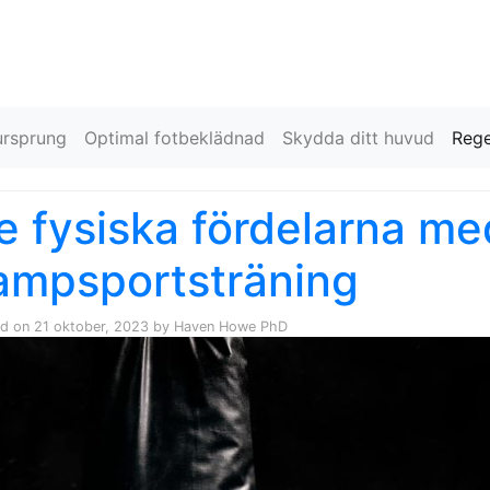
Skip to content
rsprung
Optimal fotbeklädnad
Skydda ditt huvud
Rege
e fysiska fördelarna m
ampsportsträning
ed on
21 oktober, 2023
by
Haven Howe PhD