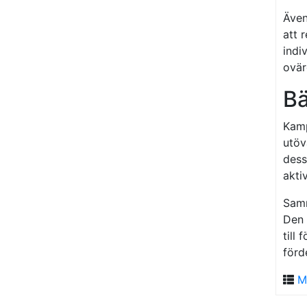
Även
att 
indi
ovär
Bä
Kamp
utöv
dess
aktiv
Samm
Den 
till
förd
M