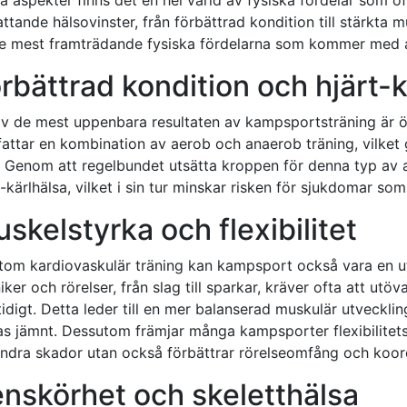
ttande hälsovinster, från förbättrad kondition till stärkta mu
e mest framträdande fysiska fördelarna som kommer med 
rbättrad kondition och hjärt-k
av de mest uppenbara resultaten av kampsportsträning är ö
fattar en kombination av aerob och anaerob träning, vilket 
. Genom att regelbundet utsätta kroppen för denna typ av a
t-kärlhälsa, vilket i sin tur minskar risken för sjukdomar so
skelstyrka och flexibilitet
tom kardiovaskulär träning kan kampsport också vara en ut
iker och rörelser, från slag till sparkar, kräver ofta att ut
idigt. Detta leder till en mer balanserad muskulär utveckl
as jämnt. Dessutom främjar många kampsporter flexibilitetsträ
indra skador utan också förbättrar rörelseomfång och koor
nskörhet och skeletthälsa